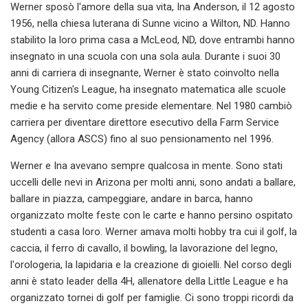
Werner sposò l'amore della sua vita, Ina Anderson, il 12 agosto
1956, nella chiesa luterana di Sunne vicino a Wilton, ND. Hanno
stabilito la loro prima casa a McLeod, ND, dove entrambi hanno
insegnato in una scuola con una sola aula. Durante i suoi 30
anni di carriera di insegnante, Werner è stato coinvolto nella
Young Citizen's League, ha insegnato matematica alle scuole
medie e ha servito come preside elementare. Nel 1980 cambiò
carriera per diventare direttore esecutivo della Farm Service
Agency (allora ASCS) fino al suo pensionamento nel 1996.
Werner e Ina avevano sempre qualcosa in mente. Sono stati
uccelli delle nevi in ​​Arizona per molti anni, sono andati a ballare,
ballare in piazza, campeggiare, andare in barca, hanno
organizzato molte feste con le carte e hanno persino ospitato
studenti a casa loro. Werner amava molti hobby tra cui il golf, la
caccia, il ferro di cavallo, il bowling, la lavorazione del legno,
l'orologeria, la lapidaria e la creazione di gioielli. Nel corso degli
anni è stato leader della 4H, allenatore della Little League e ha
organizzato tornei di golf per famiglie. Ci sono troppi ricordi da