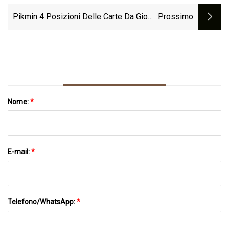
Pikmin 4 Posizioni Delle Carte Da Gioco
:Prossimo
Per Il Codice Di Sicurezza Nel
Nascondiglio Dell'Eroe
Nome:
*
E-mail:
*
Telefono/WhatsApp:
*