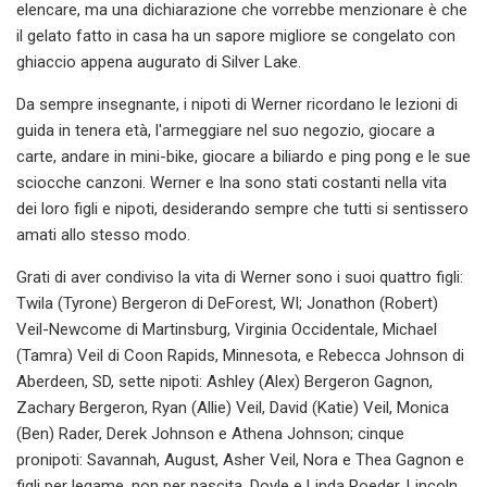
elencare, ma una dichiarazione che vorrebbe menzionare è che
il gelato fatto in casa ha un sapore migliore se congelato con
ghiaccio appena augurato di Silver Lake.
Da sempre insegnante, i nipoti di Werner ricordano le lezioni di
guida in tenera età, l'armeggiare nel suo negozio, giocare a
carte, andare in mini-bike, giocare a biliardo e ping pong e le sue
sciocche canzoni. Werner e Ina sono stati costanti nella vita
dei loro figli e nipoti, desiderando sempre che tutti si sentissero
amati allo stesso modo.
Grati di aver condiviso la vita di Werner sono i suoi quattro figli:
Twila (Tyrone) Bergeron di DeForest, WI; Jonathon (Robert)
Veil-Newcome di Martinsburg, Virginia Occidentale, Michael
(Tamra) Veil di Coon Rapids, Minnesota, e Rebecca Johnson di
Aberdeen, SD, sette nipoti: Ashley (Alex) Bergeron Gagnon,
Zachary Bergeron, Ryan (Allie) Veil, David (Katie) Veil, Monica
(Ben) Rader, Derek Johnson e Athena Johnson; cinque
pronipoti: Savannah, August, Asher Veil, Nora e Thea Gagnon e
figli per legame, non per nascita, Doyle e Linda Roeder, Lincoln,